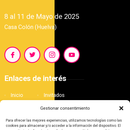
8 al 11 de Mayo de 2025
Casa Colón (Huelva)
Enlaces de interés
Inicio
Invitados
Blog
Patrocinadores
Gestionar consentimiento
El Salón
Contacto
Para ofrecer las mejores experiencias, utilizamos tecnologías como las
Agenda
cookies para almacenar y/o acceder a la información del dispositivo. El