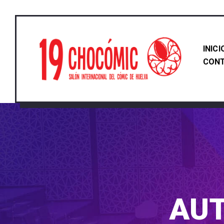
INICI
CON
AU