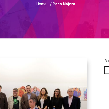
Home
/ Paco Nájera
Bu