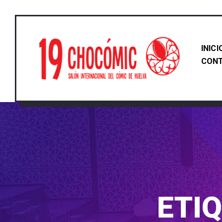
INICI
CON
ETI