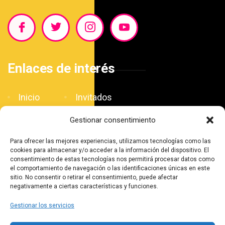
Enlaces de interés
Inicio
Invitados
Blog
Patrocinadores
Gestionar consentimiento
El Salón
Contacto
Para ofrecer las mejores experiencias, utilizamos tecnologías como las
Agenda
cookies para almacenar y/o acceder a la información del dispositivo. El
consentimiento de estas tecnologías nos permitirá procesar datos como
el comportamiento de navegación o las identificaciones únicas en este
sitio. No consentir o retirar el consentimiento, puede afectar
negativamente a ciertas características y funciones.
Gestionar los servicios
©2025. Salón Internacional del Cómic de Huelva.