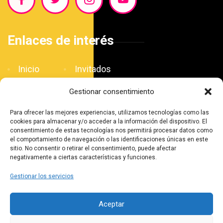
Enlaces de interés
Inicio
Invitados
Blog
Patrocinadores
Gestionar consentimiento
El Salón
Contacto
Para ofrecer las mejores experiencias, utilizamos tecnologías como las
Agenda
cookies para almacenar y/o acceder a la información del dispositivo. El
consentimiento de estas tecnologías nos permitirá procesar datos como
el comportamiento de navegación o las identificaciones únicas en este
sitio. No consentir o retirar el consentimiento, puede afectar
negativamente a ciertas características y funciones.
Gestionar los servicios
©2025. Salón Internacional del Cómic de Huelva.
Aceptar
Todos los derechos reservados.